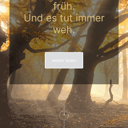
früh.
Und es tut immer
weh.
weiter lesen