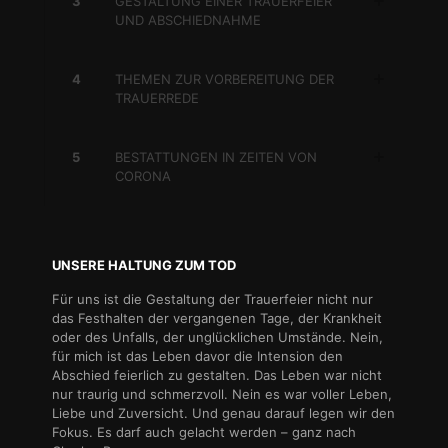
3
GESTALTUNG EINER TRAUERFEIER
UND ABSCHIEDNAHME
4
THEMEN ZUR VORBEREITUNG DER
TRAUERREDE
5
BESTATTUNGEN IN ZEITEN VON
CORONA
UNSERE HALTUNG ZUM TOD
Für uns ist die Gestaltung der Trauerfeier nicht nur
das Festhalten der vergangenen Tage, der Krankheit
oder des Unfalls, der unglücklichen Umstände. Nein,
für mich ist das Leben davor die Intension den
Abschied feierlich zu gestalten. Das Leben war nicht
nur traurig und schmerzvoll. Nein es war voller Leben,
Liebe und Zuversicht. Und genau darauf legen wir den
Fokus. Es darf auch gelacht werden – ganz nach