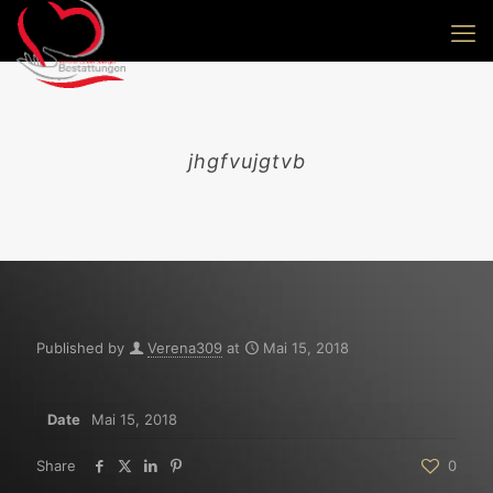
jhgfvujgtvb
Published by
Verena309
at
Mai 15, 2018
Date
Mai 15, 2018
Share
0